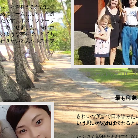
て～」と着替えるたびに呼
一緒にゲームしよう」と誘
ったです。ホストファーザ
適に過ごせました。特にホ
達のような存在で、とても
に行きたいと思うホストフ
写真：ホストファミリーと
最も印象
きれいな英語で日本語みた
いう思いがあれば
伝わると
たくさん話せたわけではな