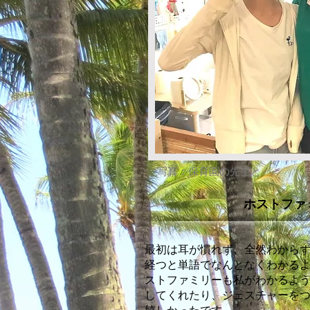
写真：保育園の先生と
ホストファ
最初は耳が慣れず、全然わから
経つと単語でなんとなくわかる
ストファミリーも私がわかるよ
してくれたり、ジェスチャーを