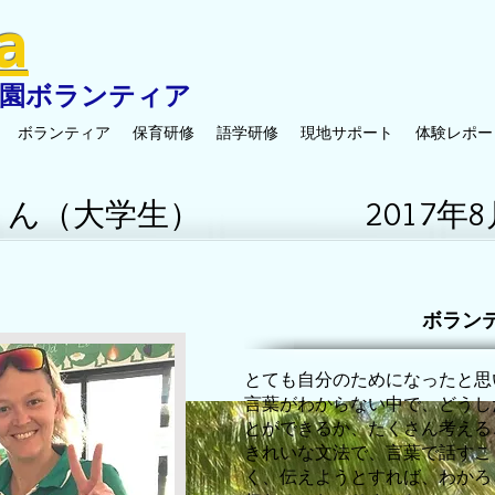
ia
園ボランティア
ボランティア
保育研修
語学研修
現地サポート
体験レポー
​2017
さん（大学生）
ボラン
とても自分のためになったと思
言葉がわからない中で、どうし
とができるか、たくさん考える
きれいな文法で、言葉で話すこ
く、伝えようとすれば、わかろ