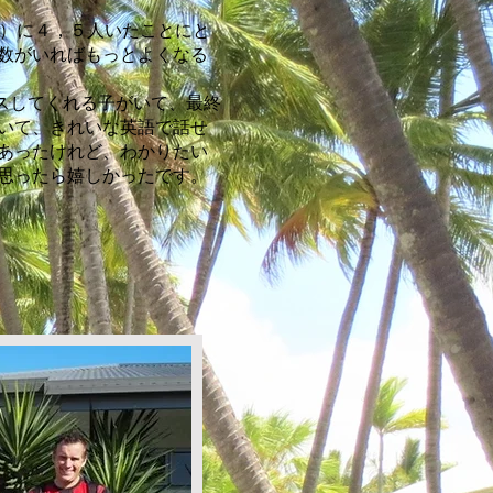
程度）に４，５人いたことにと
数がいればもっとよくなる
スしてくれる子がいて、最終
いて、きれいな英語で話せ
あったけれど、わかりたい
思ったら嬉しかったです。