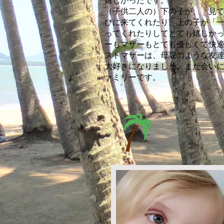
嬉しかったです。
​（子供二人の）下の子が、「見
びに来てくれたり、上の子が「
ってくれたりしてとても嬉しか
ーもマザーもとても優しくて快
ストマザーは、母親のような友
大好きになりました。また会い
ァミリーです。