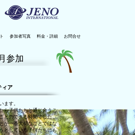
ト
参加者写真
料金・詳細
お問合せ
年8月参加
ティア
います。
たら子供たちと通じ合うこ
ことのできる時間でした。
とが一番大切なことではな
うとしている子供たちにも