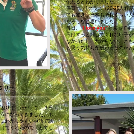
伝わるとわかりました。
保育士が1クラス（20-25人
ても驚き、日本もそれくらい人
だろうなと思いました。
​毎日、
"I love you"
と言ってキ
日はずっと離してくれない子が
なかったし、わからないことも
と思う気持ちが伝わったのかと
ミリー
ず困りましたが、２，３日
ようになってきました。ホ
うにわかりやすい単語で話
つけてくれたので、とても