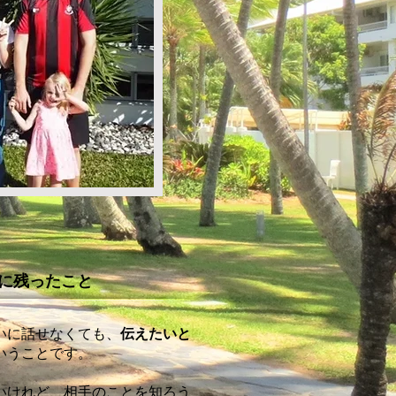
に残ったこと
いに話せなくても、
伝えたいと
いうことです。
いけれど、相手のことを知ろう